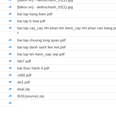
[biboo.vn] - dethuchanh_01(1).jpg
[biboo.vn] - dethuchanh_02(1).jpg
bai tap bang bam.pdf
bai tap b tree.pdf
bai tap cay_cay nhi phan tim kiem_cay nhi phan can bang.p
f
bai tap chuong tong quan.pdf
bai tap danh sach lien ket.pdf
bai tap tim kiem_sap xep.pdf
bth7.pdf
bài thực hành 4.pdf
ctdl2.pdf
de1.pdf
dsal.zip
th31(source).zip