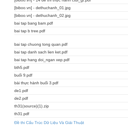
[biboo.vn] - 14 đề thi thực hành ctdl_gt.pdf
[biboo.vn] - dethuchanh_01.jpg
[biboo.vn] - dethuchanh_02.jpg
bai tap bang bam.pdf
bai tap b tree.pdf
bai tap chuong tong quan.pdf
bai tap danh sach lien ket.pdf
bai tap hang doi_ngan xep.pdf
bth5.pdf
buổi 9.pdf
bài thực hành buổi 3.pdf
de1.pdf
de2.pdf
th31(source)(1).zip
th31.pdf
Đề thi Cấu Trúc Dữ Liệu Và Giải Thuật