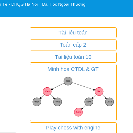
h Tế - ĐHQG Hà Nội
Đại Học Ngoại Thương
Tài liệu toán
Toán cấp 2
Tài liệu toán 10
Minh họa CTDL & GT
Play chess with engine