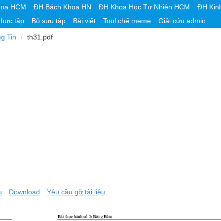
hoa HCM
ĐH Bách Khoa HN
ĐH Khoa Học Tự Nhiên HCM
ĐH Kin
thực tập
Bộ sưu tập
Bài viết
Tool chế meme
Giải cứu admin
g Tin
th31.pdf
u
Download
Yêu cầu gỡ tài liệu