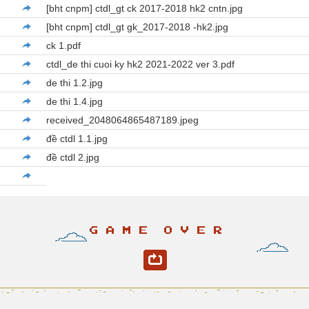
[bht cnpm] ctdl_gt ck 2017-2018 hk2 cntn.jpg
[bht cnpm] ctdl_gt gk_2017-2018 -hk2.jpg
ck 1.pdf
ctdl_de thi cuoi ky hk2 2021-2022 ver 3.pdf
de thi 1.2.jpg
de thi 1.4.jpg
received_2048064865487189.jpeg
đề ctdl 1.1.jpg
đề ctdl 2.jpg