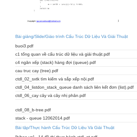
Bài giảng/Slide/Giáo trình Cấu Trúc Dữ Liệu Và Giải Thuật
buoi3.pdf
c1 tổng quan về cấu trúc dữ liệu và giải thuật.pdf
c4 ngăn xếp (stack) hàng đợi (queue).pdf
cau truc cay (tree).pdf
ctdl_02_sxtk tìm kiếm và sắp xếp nội.pdf
ctdl_04_listdon_stack_queue danh sách liên kết đơn (list).pdf
ctdl_06_cay cây và cây nhị phân.pdf
ctdl_08_b-tree.pdf
stack - queue 12062014.pdf
Bài tập/Thực hành Cấu Trúc Dữ Liệu Và Giải Thuật