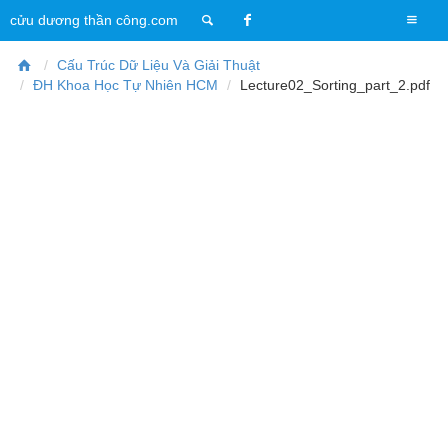
T
cửu dương thần công.com
o
g
Cấu Trúc Dữ Liệu Và Giải Thuật
g
ĐH Khoa Học Tự Nhiên HCM
Lecture02_Sorting_part_2.pdf
l
e
n
a
v
i
g
a
t
i
o
n