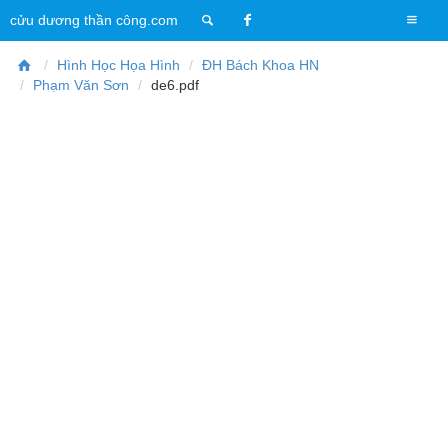
T
cửu dương thần công.com
o
g
Hình Học Họa Hình
ĐH Bách Khoa HN
g
Phạm Văn Sơn
de6.pdf
l
e
n
a
v
i
g
a
t
i
o
n