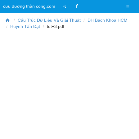
T
cửu dương thần công.com
o
g
Cấu Trúc Dữ Liệu Và Giải Thuật
ĐH Bách Khoa HCM
g
Huỳnh Tấn Đạt
tut+3.pdf
l
e
n
a
v
i
g
a
t
i
o
n