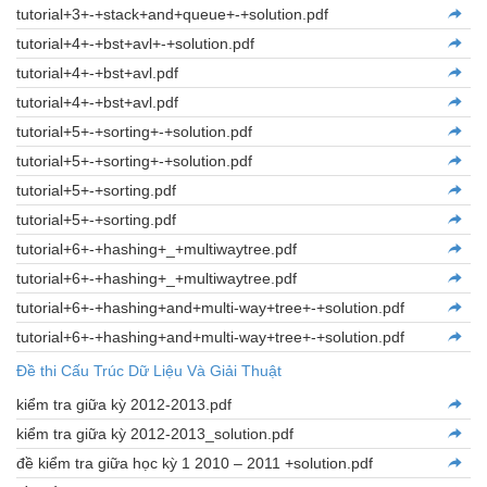
tutorial+3+-+stack+and+queue+-+solution.pdf
tutorial+4+-+bst+avl+-+solution.pdf
tutorial+4+-+bst+avl.pdf
tutorial+4+-+bst+avl.pdf
tutorial+5+-+sorting+-+solution.pdf
tutorial+5+-+sorting+-+solution.pdf
tutorial+5+-+sorting.pdf
tutorial+5+-+sorting.pdf
tutorial+6+-+hashing+_+multiwaytree.pdf
tutorial+6+-+hashing+_+multiwaytree.pdf
tutorial+6+-+hashing+and+multi-way+tree+-+solution.pdf
tutorial+6+-+hashing+and+multi-way+tree+-+solution.pdf
Đề thi Cấu Trúc Dữ Liệu Và Giải Thuật
kiểm tra giữa kỳ 2012-2013.pdf
kiểm tra giữa kỳ 2012-2013_solution.pdf
đề kiểm tra giữa học kỳ 1 2010 – 2011 +solution.pdf