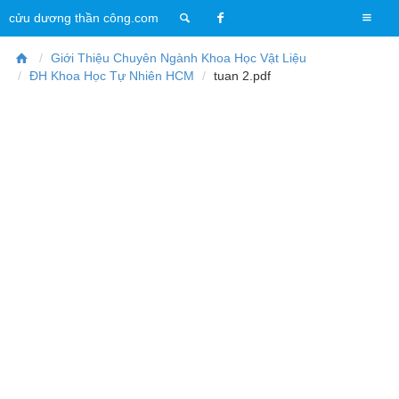
T
cửu dương thần công.com
o
g
Giới Thiệu Chuyên Ngành Khoa Học Vật Liệu
g
ĐH Khoa Học Tự Nhiên HCM
tuan 2.pdf
l
e
n
a
v
i
g
a
t
i
o
n