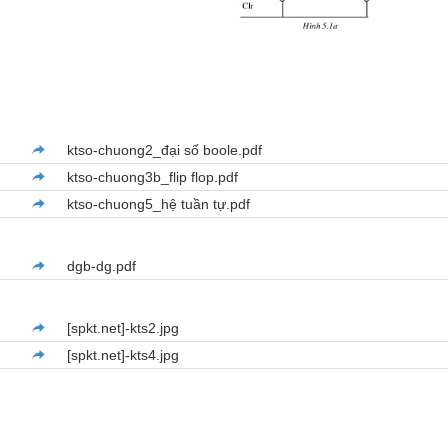
ktso-chuong2_đại số boole.pdf
ktso-chuong3b_flip flop.pdf
ktso-chuong5_hệ tuần tự.pdf
dgb-dg.pdf
[spkt.net]-kts2.jpg
[spkt.net]-kts4.jpg