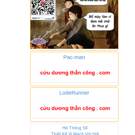
Pac-man
LodeRunner
Hệ Thống Số
Thiết Kế Vi Mạch Với Hdl