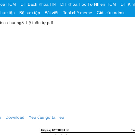
hoa HCM
ĐH Bách Khoa HN
ĐH Khoa Học Tự Nhiên HCM
ĐH Kin
thực tập
Bộ sưu tập
Bài viết
Tool chế meme
Giải cứu admin
tso-chuong5_hệ tuần tự.pdf
u
Download
Yêu cầu gỡ tài liệu