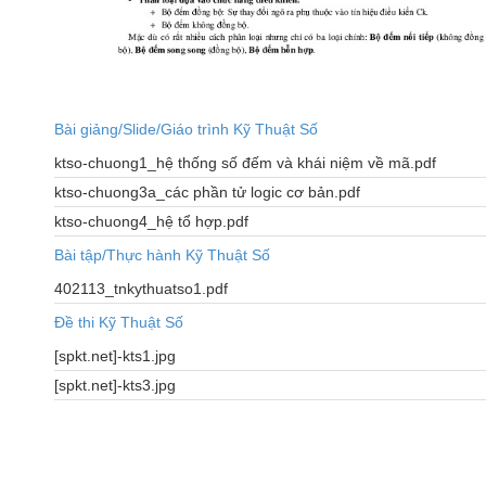
Bài giảng/Slide/Giáo trình Kỹ Thuật Số
ktso-chuong1_hệ thống số đếm và khái niệm về mã.pdf
ktso-chuong3a_các phần tử logic cơ bản.pdf
ktso-chuong4_hệ tổ hợp.pdf
Bài tập/Thực hành Kỹ Thuật Số
402113_tnkythuatso1.pdf
Đề thi Kỹ Thuật Số
[spkt.net]-kts1.jpg
[spkt.net]-kts3.jpg