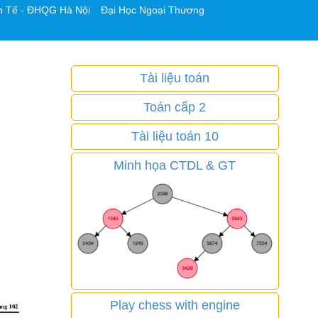
h Tế - ĐHQG Hà Nội
Đại Học Ngoại Thương
Tài liệu toán
Toán cấp 2
Tài liệu toán 10
Minh họa CTDL & GT
Play chess with engine