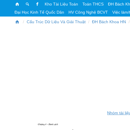
Kho Tài Liệu Toán
Toán THCS
ĐH Bách K
Đại Học Kinh Tế Quốc Dân
HV Công Nghệ BCVT
Việc làm/
Cấu Trúc Dữ Liệu Và Giải Thuật
ĐH Bách Khoa HN
Nhóm tài liệ