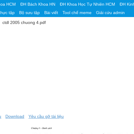
hoa HCM
ĐH Bách Khoa HN
ĐH Khoa Học Tự Nhiên HCM
ĐH Kin
thực tập
Bộ sưu tập
Bài viết
Tool chế meme
Giải cứu admin
ctdl 2005 chuong 4.pdf
u
Download
Yêu cầu gỡ tài liệu