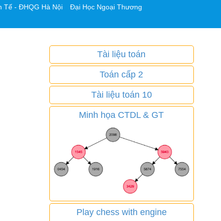
h Tế - ĐHQG Hà Nội
Đại Học Ngoại Thương
Tài liệu toán
Toán cấp 2
Tài liệu toán 10
Minh họa CTDL & GT
Play chess with engine