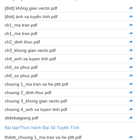
[đstt] không gian vectơ.pdf
[đstt] ánh xạ tuyến tính.pdf
ch1_ma tran.pdf
ch1_ma tran.pdf
ch2_dinh thuc.pdf
ch3_khong gian vecto.pdf
ch4_anh xa tuyen tinh.pdf
ch0_so phuc.pdf
ch0_so phuc.pdf
chuong 1_ma tran va he pttt.pdf
chuong 2_dinh thuc.pdf
chuong 3_khong gian vecto.pdf
chuong 4_anh xa tuyen tinh.pdf
slidebaigiang.pdf
Bài tập/Thực hành Đại Số Tuyến Tính
thdstt_chuong 1_ma tran va he pttt.pdf