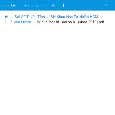
T
cửu dương thần công.com
o
g
Đại Số Tuyến Tính
ĐH Khoa Học Tự Nhiên HCM
g
Lê Văn Luyện
thi cuoi hoc ki - dai so b1 (khoa 2010).pdf
l
e
n
a
v
i
g
a
t
i
o
n