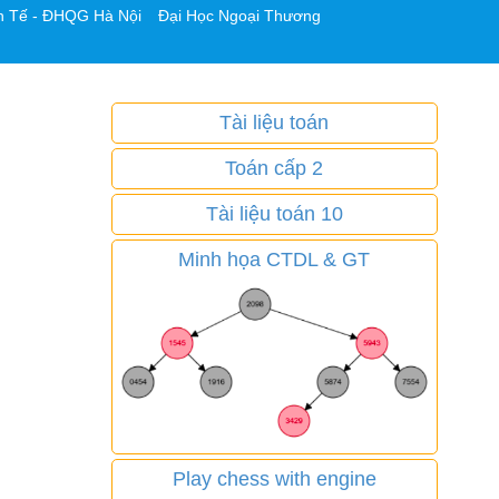
h Tế - ĐHQG Hà Nội
Đại Học Ngoại Thương
Tài liệu toán
Toán cấp 2
Tài liệu toán 10
Minh họa CTDL & GT
Play chess with engine