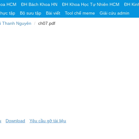
hoa HCM
ĐH Bách Khoa HN
ĐH Khoa Học Tự Nhiên HCM
ĐH Kin
thực tập
Bộ sưu tập
Bài viết
Tool chế meme
Giải cứu admin
ũ Thanh Nguyên
ch07.pdf
u
Download
Yêu cầu gỡ tài liệu