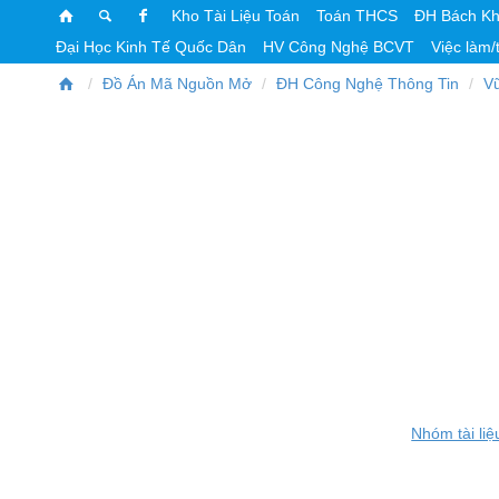
Kho Tài Liệu Toán
Toán THCS
ĐH Bách K
Đại Học Kinh Tế Quốc Dân
HV Công Nghệ BCVT
Việc làm/
Đồ Án Mã Nguồn Mở
ĐH Công Nghệ Thông Tin
V
Nhóm tài liệ