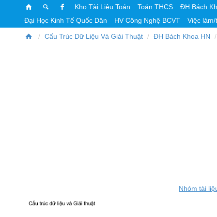
Kho Tài Liệu Toán
Toán THCS
ĐH Bách K
Đại Học Kinh Tế Quốc Dân
HV Công Nghệ BCVT
Việc làm/
Cấu Trúc Dữ Liệu Và Giải Thuật
ĐH Bách Khoa HN
Nhóm tài liệ