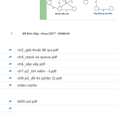
ch2_giải thuật đệ qui.pdf
ch4_stack và queue.pdf
ch6_sắp xếp.pdf
ch7-p2_tìm kiếm - ii.pdf
ch8-p2_đồ thị (phần 2).pdf
index.mp4a
bt04-sol.pdf