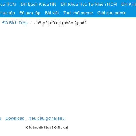
hoa HCM
ĐH Bách Khoa HN
ĐH Khoa Học Tự Nhiên HCM
ĐH Kin
thực tập
Bộ sưu tập
Bài viết
Tool chế meme
Giải cứu admin
Đỗ Bích Diệp
ch8-p2_đồ thị (phần 2).pdf
u
Download
Yêu cầu gỡ tài liệu