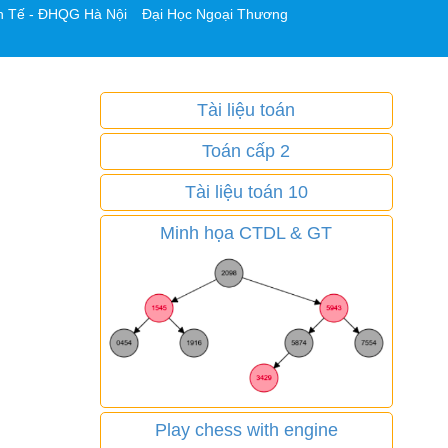
h Tế - ĐHQG Hà Nội
Đại Học Ngoại Thương
Tài liệu toán
Toán cấp 2
Tài liệu toán 10
Minh họa CTDL & GT
Play chess with engine