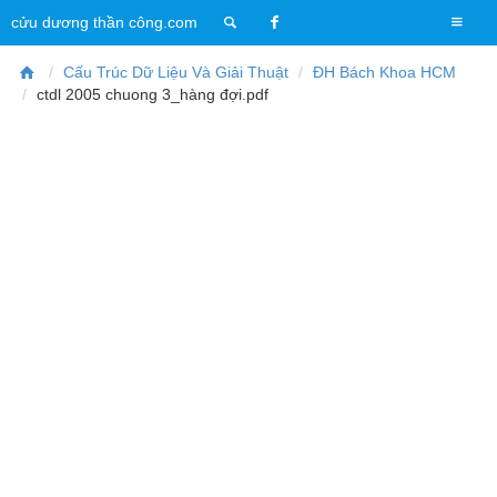
T
cửu dương thần công.com
o
g
Cấu Trúc Dữ Liệu Và Giải Thuật
ĐH Bách Khoa HCM
g
ctdl 2005 chuong 3_hàng đợi.pdf
l
e
n
a
v
i
g
a
t
i
o
n