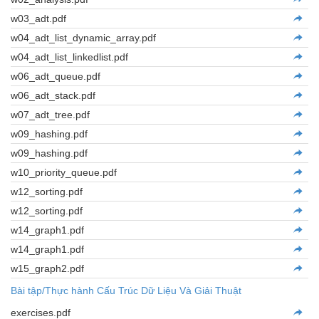
w03_adt.pdf
w04_adt_list_dynamic_array.pdf
w04_adt_list_linkedlist.pdf
w06_adt_queue.pdf
w06_adt_stack.pdf
w07_adt_tree.pdf
w09_hashing.pdf
w09_hashing.pdf
w10_priority_queue.pdf
w12_sorting.pdf
w12_sorting.pdf
w14_graph1.pdf
w14_graph1.pdf
w15_graph2.pdf
Bài tập/Thực hành Cấu Trúc Dữ Liệu Và Giải Thuật
exercises.pdf