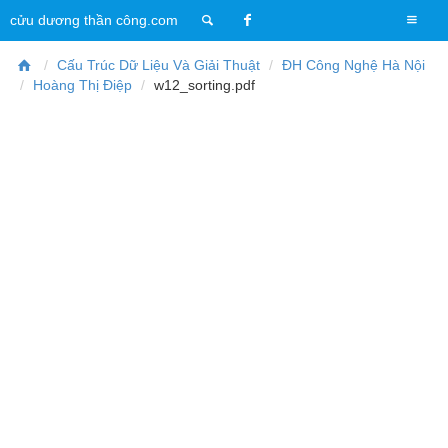
T
cửu dương thần công.com
o
g
Cấu Trúc Dữ Liệu Và Giải Thuật
ĐH Công Nghệ Hà Nội
g
Hoàng Thị Điệp
w12_sorting.pdf
l
e
n
a
v
i
g
a
t
i
o
n