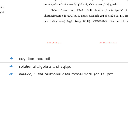
cay_tien_hoa.pdf
relational-algebra-and-sql.pdf
week2, 3_the relational data model &ddl_(ch03).pdf