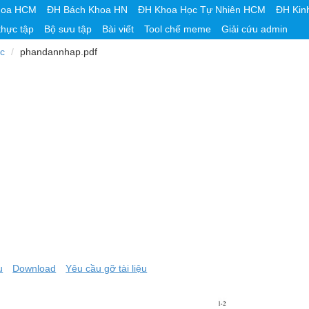
hoa HCM
ĐH Bách Khoa HN
ĐH Khoa Học Tự Nhiên HCM
ĐH Kin
thực tập
Bộ sưu tập
Bài viết
Tool chế meme
Giải cứu admin
c
phandannhap.pdf
u
Download
Yêu cầu gỡ tài liệu