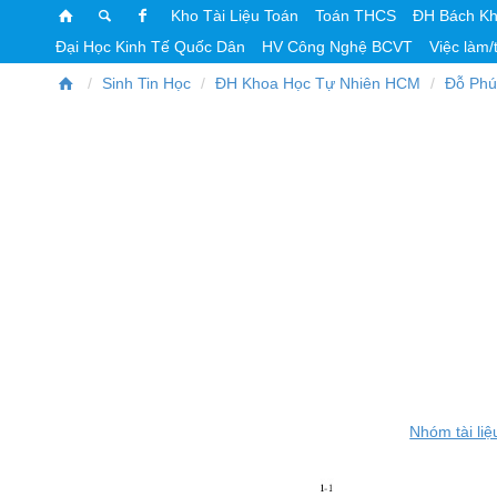
Kho Tài Liệu Toán
Toán THCS
ĐH Bách K
Đại Học Kinh Tế Quốc Dân
HV Công Nghệ BCVT
Việc làm/
Sinh Tin Học
ĐH Khoa Học Tự Nhiên HCM
Đỗ Phú
Nhóm tài liệ