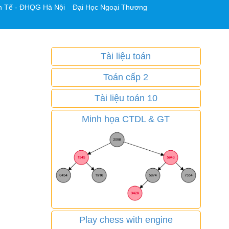
h Tế - ĐHQG Hà Nội
Đại Học Ngoại Thương
Tài liệu toán
Toán cấp 2
Tài liệu toán 10
Minh họa CTDL & GT
Play chess with engine