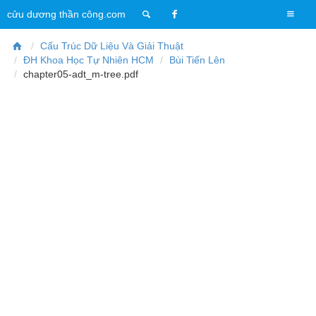
T
cửu dương thần công.com
o
g
Cấu Trúc Dữ Liệu Và Giải Thuật
g
ĐH Khoa Học Tự Nhiên HCM
Bùi Tiến Lên
l
chapter05-adt_m-tree.pdf
e
n
a
v
i
g
a
t
i
o
n