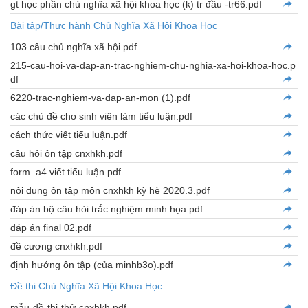
gt học phần chủ nghĩa xã hội khoa học (k) tr đầu -tr66.pdf
Bài tập/Thực hành Chủ Nghĩa Xã Hội Khoa Học
103 câu chủ nghĩa xã hội.pdf
215-cau-hoi-va-dap-an-trac-nghiem-chu-nghia-xa-hoi-khoa-hoc.p
df
6220-trac-nghiem-va-dap-an-mon (1).pdf
các chủ đề cho sinh viên làm tiểu luận.pdf
cách thức viết tiểu luận.pdf
câu hỏi ôn tập cnxhkh.pdf
form_a4 viết tiểu luận.pdf
nội dung ôn tập môn cnxhkh kỳ hè 2020.3.pdf
đáp án bộ câu hỏi trắc nghiệm minh họa.pdf
đáp án final 02.pdf
đề cương cnxhkh.pdf
định hướng ôn tập (của minhb3o).pdf
Đề thi Chủ Nghĩa Xã Hội Khoa Học
mẫu-đề-thi-thử-cnxhkh.pdf