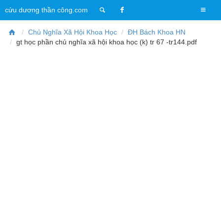
T
cửu dương thần công.com
o
g
Chủ Nghĩa Xã Hội Khoa Học
ĐH Bách Khoa HN
g
gt học phần chủ nghĩa xã hội khoa học (k) tr 67 -tr144.pdf
l
e
n
a
v
i
g
a
t
i
o
n