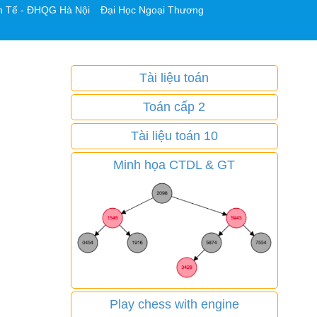
h Tế - ĐHQG Hà Nội
Đại Học Ngoại Thương
Tài liệu toán
Toán cấp 2
Tài liệu toán 10
Minh họa CTDL & GT
Play chess with engine