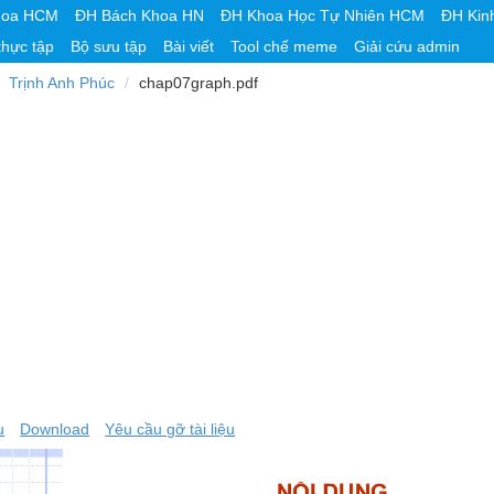
hoa HCM
ĐH Bách Khoa HN
ĐH Khoa Học Tự Nhiên HCM
ĐH Kin
thực tập
Bộ sưu tập
Bài viết
Tool chế meme
Giải cứu admin
Trịnh Anh Phúc
chap07graph.pdf
u
Download
Yêu cầu gỡ tài liệu