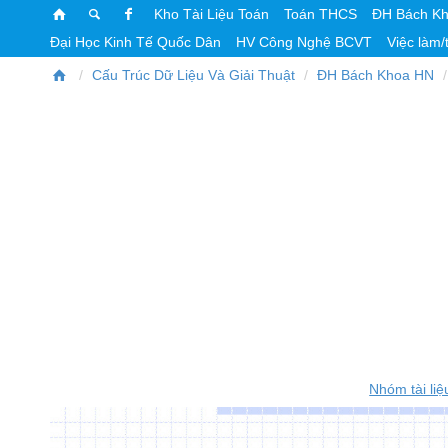
Kho Tài Liệu Toán
Toán THCS
ĐH Bách K
Đại Học Kinh Tế Quốc Dân
HV Công Nghệ BCVT
Việc làm/
Cấu Trúc Dữ Liệu Và Giải Thuật
ĐH Bách Khoa HN
Nhóm tài liệ