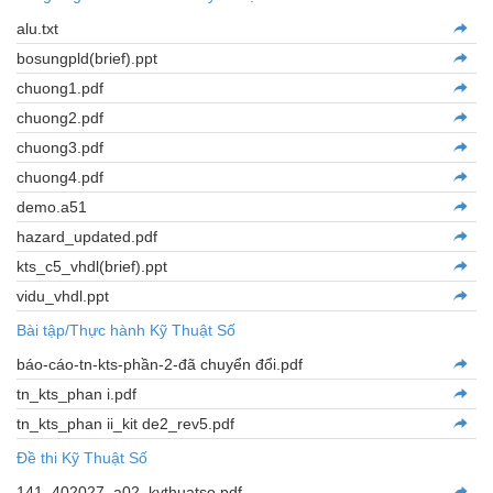
alu.txt
bosungpld(brief).ppt
chuong1.pdf
chuong2.pdf
chuong3.pdf
chuong4.pdf
demo.a51
hazard_updated.pdf
kts_c5_vhdl(brief).ppt
vidu_vhdl.ppt
Bài tập/Thực hành Kỹ Thuật Số
báo-cáo-tn-kts-phần-2-đã chuyển đổi.pdf
tn_kts_phan i.pdf
tn_kts_phan ii_kit de2_rev5.pdf
Đề thi Kỹ Thuật Số
141_402027_a02_kythuatso.pdf