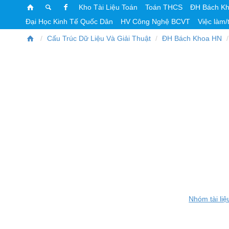
Kho Tài Liệu Toán
Toán THCS
ĐH Bách K
Đại Học Kinh Tế Quốc Dân
HV Công Nghệ BCVT
Việc làm/
Cấu Trúc Dữ Liệu Và Giải Thuật
ĐH Bách Khoa HN
Nhóm tài liệ