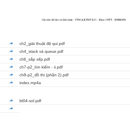
ch2_giải thuật đệ qui.pdf
ch4_stack và queue.pdf
ch6_sắp xếp.pdf
ch7-p2_tìm kiếm - ii.pdf
ch8-p2_đồ thị (phần 2).pdf
index.mp4a
bt04-sol.pdf