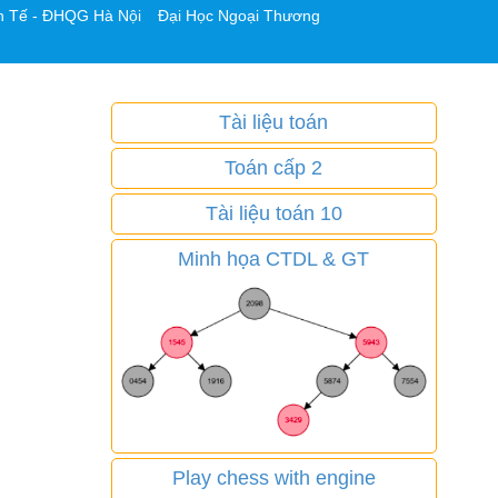
h Tế - ĐHQG Hà Nội
Đại Học Ngoại Thương
Tài liệu toán
Toán cấp 2
Tài liệu toán 10
Minh họa CTDL & GT
Play chess with engine