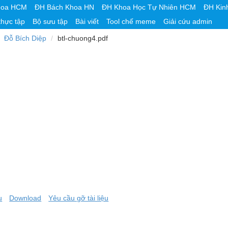
hoa HCM
ĐH Bách Khoa HN
ĐH Khoa Học Tự Nhiên HCM
ĐH Kin
thực tập
Bộ sưu tập
Bài viết
Tool chế meme
Giải cứu admin
Đỗ Bích Diệp
btl-chuong4.pdf
u
Download
Yêu cầu gỡ tài liệu