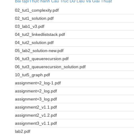
Bài tập/Thực hành Cấu Trúc Dữ Liệu Và Giải Thuật
02_tut1_complexity.pdf
02_tut1_solution.pdf
03_lab1_v3.pdf
04_tut2_linkedliststack.pdf
04_tut2_solution.pdf
05_lab2_solution-new.pdf
06_tut3_queuerecursion.pdf
06_tut3_queuerecursion_solution.pdf
10_tut5_graph.pdf
assignment+2_log-1.pdf
assignment+2_log.pdf
assignment+3_log.pdf
assignment2_v1.1.pdf
assignment2_v1.2.pdf
assignment3_v1.1.pdf
lab2.pdf