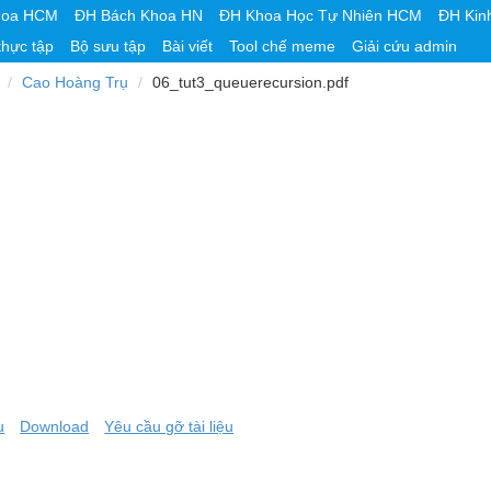
hoa HCM
ĐH Bách Khoa HN
ĐH Khoa Học Tự Nhiên HCM
ĐH Kin
thực tập
Bộ sưu tập
Bài viết
Tool chế meme
Giải cứu admin
Cao Hoàng Trụ
06_tut3_queuerecursion.pdf
u
Download
Yêu cầu gỡ tài liệu