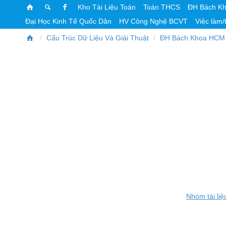
Kho Tài Liệu Toán
Toán THCS
ĐH Bách K
Đại Học Kinh Tế Quốc Dân
HV Công Nghệ BCVT
Việc làm/
Cấu Trúc Dữ Liệu Và Giải Thuật
ĐH Bách Khoa HCM
Nhóm tài liệ