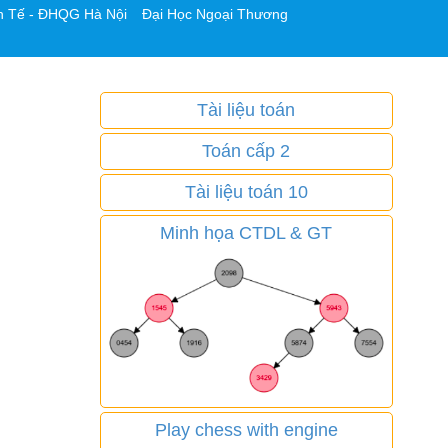
h Tế - ĐHQG Hà Nội
Đại Học Ngoại Thương
Tài liệu toán
Toán cấp 2
Tài liệu toán 10
Minh họa CTDL & GT
Play chess with engine