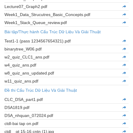
Lecture07_Graph2.pdf
Week1_Data_Strucutres_Basic_Concepts.pdf
Week1_Stack_Queue_review.pdf
Bài tập/Thực hành Cấu Trúc Dữ Liệu Và Giải Thuật
Test1-1 (pass 1234567654321).pdf
binarytree_W06.pdf
w2_quiz_CLC1_ans.pdf
w4_quiz_ans.pdf
w8_quiz_ans_updated.pdf
w11_quiz_ans.pdf
Đề thi Cấu Trúc Dữ Liệu Và Giải Thuật
CLC_DSA_part1.pdf
DSA1819.pdf
DSA_nhquan_072024.pdf
ctdl-bai tap on.pdf
ctdl _ gt 15-16 cntn (1).jpg