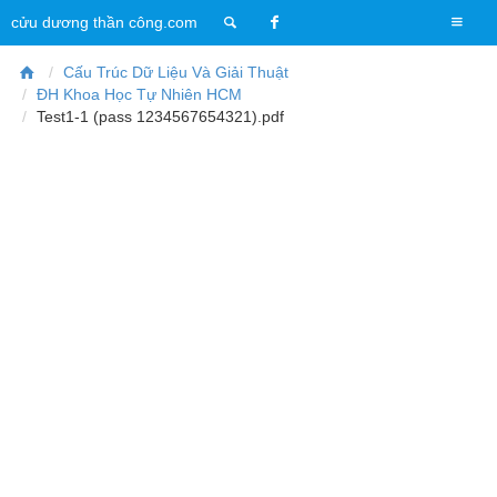
T
cửu dương thần công.com
o
g
Cấu Trúc Dữ Liệu Và Giải Thuật
g
ĐH Khoa Học Tự Nhiên HCM
l
Test1-1 (pass 1234567654321).pdf
e
n
a
v
i
g
a
t
i
o
n