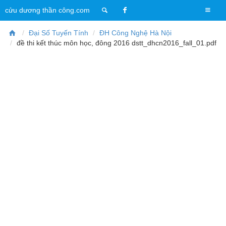
T
cửu dương thần công.com
o
g
Đại Số Tuyến Tính
ĐH Công Nghệ Hà Nội
g
đề thi kết thúc môn học, đông 2016 dstt_dhcn2016_fall_01.pdf
l
e
n
a
v
i
g
a
t
i
o
n