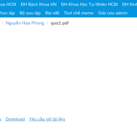
hoa HCM
ĐH Bách Khoa HN
ĐH Khoa Học Tự Nhiên HCM
ĐH Kin
thực tập
Bộ sưu tập
Bài viết
Tool chế meme
Giải cứu admin
Nguyễn Hứa Phùng
quiz1.pdf
u
Download
Yêu cầu gỡ tài liệu