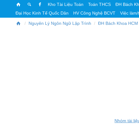
Kho Tài Liệu Toán
Toán THCS
ĐH Bách K
Đại Học Kinh Tế Quốc Dân
HV Công Nghệ BCVT
Việc làm/
Nguyên Lý Ngôn Ngữ Lập Trình
ĐH Bách Khoa HCM
Nhóm tài liệ