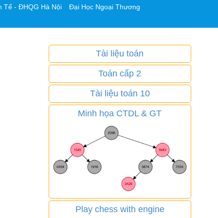
h Tế - ĐHQG Hà Nội
Đại Học Ngoại Thương
Tài liệu toán
Toán cấp 2
Tài liệu toán 10
Minh họa CTDL & GT
Play chess with engine