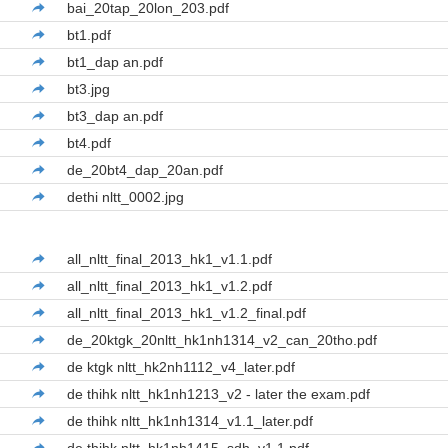
bai_20tap_20lon_203.pdf
bt1.pdf
bt1_dap an.pdf
bt3.jpg
bt3_dap an.pdf
bt4.pdf
de_20bt4_dap_20an.pdf
dethi nltt_0002.jpg
all_nltt_final_2013_hk1_v1.1.pdf
all_nltt_final_2013_hk1_v1.2.pdf
all_nltt_final_2013_hk1_v1.2_final.pdf
de_20ktgk_20nltt_hk1nh1314_v2_can_20tho.pdf
de ktgk nltt_hk2nh1112_v4_later.pdf
de thihk nltt_hk1nh1213_v2 - later the exam.pdf
de thihk nltt_hk1nh1314_v1.1_later.pdf