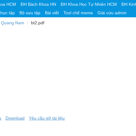
hoa HCM
ĐH Bách Khoa HN
ĐH Khoa Học Tự Nhiên HCM
ĐH Kin
thực tập
Bộ sưu tập
Bài viết
Tool chế meme
Giải cứu admin
 Quang Nam
bt2.pdf
u
Download
Yêu cầu gỡ tài liệu