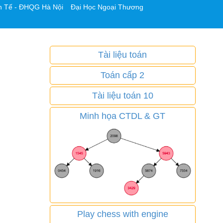
h Tế - ĐHQG Hà Nội
Đại Học Ngoại Thương
Tài liệu toán
Toán cấp 2
Tài liệu toán 10
Minh họa CTDL & GT
Play chess with engine