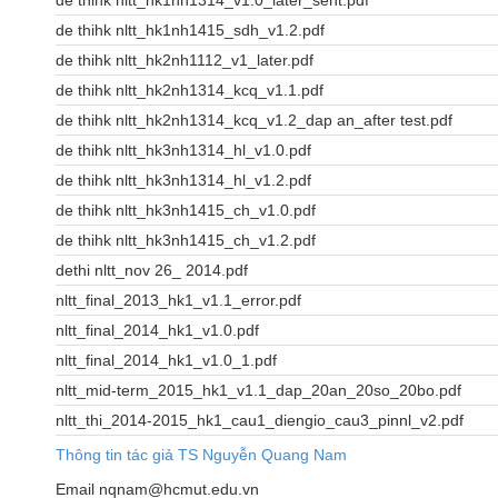
de thihk nltt_hk1nh1314_v1.0_later_sent.pdf
de thihk nltt_hk1nh1415_sdh_v1.2.pdf
de thihk nltt_hk2nh1112_v1_later.pdf
de thihk nltt_hk2nh1314_kcq_v1.1.pdf
de thihk nltt_hk2nh1314_kcq_v1.2_dap an_after test.pdf
de thihk nltt_hk3nh1314_hl_v1.0.pdf
de thihk nltt_hk3nh1314_hl_v1.2.pdf
de thihk nltt_hk3nh1415_ch_v1.0.pdf
de thihk nltt_hk3nh1415_ch_v1.2.pdf
dethi nltt_nov 26_ 2014.pdf
nltt_final_2013_hk1_v1.1_error.pdf
nltt_final_2014_hk1_v1.0.pdf
nltt_final_2014_hk1_v1.0_1.pdf
nltt_mid-term_2015_hk1_v1.1_dap_20an_20so_20bo.pdf
nltt_thi_2014-2015_hk1_cau1_diengio_cau3_pinnl_v2.pdf
Thông tin tác giả TS Nguyễn Quang Nam
Email nqnam@hcmut.edu.vn