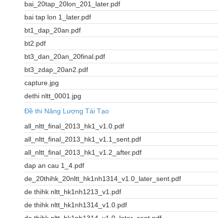
bai_20tap_20lon_201_later.pdf
bai tap lon 1_later.pdf
bt1_dap_20an.pdf
bt2.pdf
bt3_dan_20an_20final.pdf
bt3_zdap_20an2.pdf
capture.jpg
dethi nltt_0001.jpg
Đề thi Năng Lượng Tái Tạo
all_nltt_final_2013_hk1_v1.0.pdf
all_nltt_final_2013_hk1_v1.1_sent.pdf
all_nltt_final_2013_hk1_v1.2_after.pdf
dap an cau 1_4.pdf
de_20thihk_20nltt_hk1nh1314_v1.0_later_sent.pdf
de thihk nltt_hk1nh1213_v1.pdf
de thihk nltt_hk1nh1314_v1.0.pdf