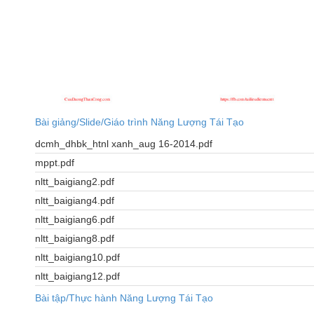
Bài giảng/Slide/Giáo trình Năng Lượng Tái Tạo
dcmh_dhbk_htnl xanh_aug 16-2014.pdf
mppt.pdf
nltt_baigiang2.pdf
nltt_baigiang4.pdf
nltt_baigiang6.pdf
nltt_baigiang8.pdf
nltt_baigiang10.pdf
nltt_baigiang12.pdf
Bài tập/Thực hành Năng Lượng Tái Tạo