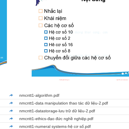
nmcntt1-algorithm.pdf
nmcntt1-data manipulation thao tác dữ liệu-2.pdf
nmcntt1-datastorage-lưu trữ dữ liệu-2.pdf
nmcntt1-ethics-đạo đức nghề nghiệp.pdf
nmcntt1-numeral systems-hệ cơ số.pdf