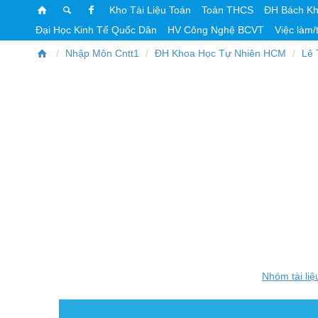
Kho Tài Liệu Toán
Toán THCS
ĐH Bách K
Đại Học Kinh Tế Quốc Dân
HV Công Nghệ BCVT
Việc làm/
Nhập Môn Cntt1
ĐH Khoa Học Tự Nhiên HCM
Lê 
Nhóm tài liệ