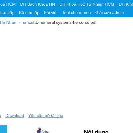
hoa HCM
ĐH Bách Khoa HN
ĐH Khoa Học Tự Nhiên HCM
ĐH Kin
thực tập
Bộ sưu tập
Bài viết
Tool chế meme
Giải cứu admin
Thị Nhàn
nmcntt1-numeral systems-hệ cơ số.pdf
u
Download
Yêu cầu gỡ tài liệu