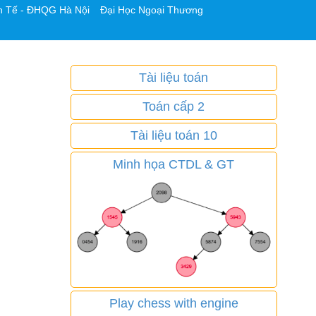
h Tế - ĐHQG Hà Nội
Đại Học Ngoại Thương
Tài liệu toán
Toán cấp 2
Tài liệu toán 10
Minh họa CTDL & GT
Play chess with engine