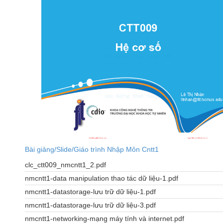
Bài giảng/Slide/Giáo trình Nhập Môn Cntt1
clc_ctt009_nmcntt1_2.pdf
nmcntt1-data manipulation thao tác dữ liệu-1.pdf
nmcntt1-datastorage-lưu trữ dữ liệu-1.pdf
nmcntt1-datastorage-lưu trữ dữ liệu-3.pdf
nmcntt1-networking-mạng máy tính và internet.pdf