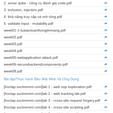
2. sonar qube - công cụ đánh giá code.pdf
3. inclusion, injection.pdf
4. khả năng truy cập và mở rộng.pdf
5. validate input - mutability.pdf
week01-1-luatantoanthongtinmang.pdf
week02.pdf
week03.pdf
week04.pdf
week05-webapplication attack.pdf
week06-securebackendcomponents.pdf
week08.pdf
Bài tập/Thực hành Bảo Mật Web Và Ứng Dụng
[hoctap.suctremmt.com]lab 1 - web sop exploration.pdf
[hoctap.suctremmt.com]lab 2 - web tracking lab.pdf
[hoctap.suctremmt.com]lab 3 - cross-site request forgery.pdf
[hoctap.suctremmt.com]lab 4 - cross-site scripting.pdf