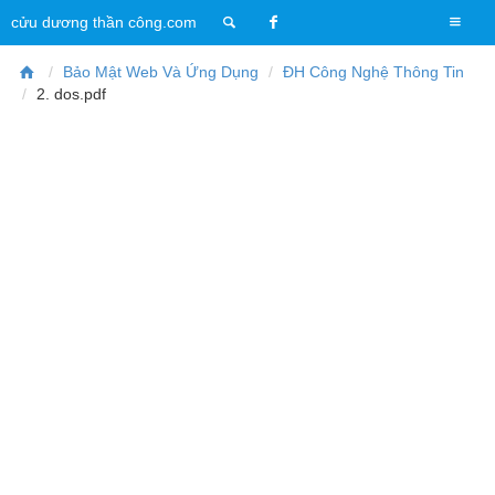
T
cửu dương thần công.com
o
g
Bảo Mật Web Và Ứng Dụng
ĐH Công Nghệ Thông Tin
g
2. dos.pdf
l
e
n
a
v
i
g
a
t
i
o
n