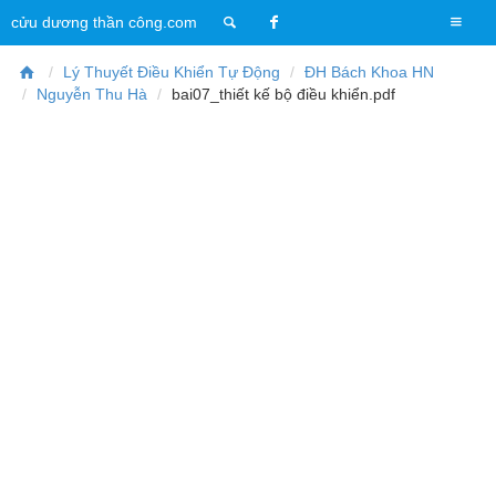
T
cửu dương thần công.com
o
g
Lý Thuyết Điều Khiển Tự Động
ĐH Bách Khoa HN
g
Nguyễn Thu Hà
bai07_thiết kế bộ điều khiển.pdf
l
e
n
a
v
i
g
a
t
i
o
n