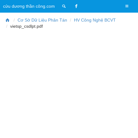
T
cửu dương thần công.com
o
g
Cơ Sở Dữ Liệu Phân Tán
HV Công Nghệ BCVT
g
vietsp_csdlpt.pdf
l
e
n
a
v
i
g
a
t
i
o
n