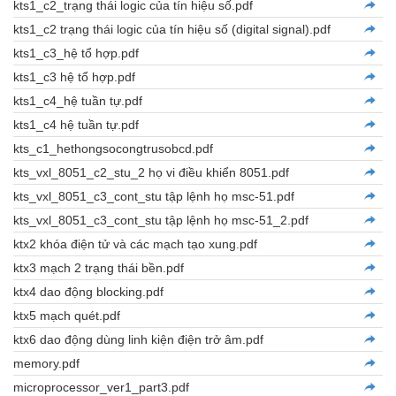
kts1_c2_trạng thái logic của tín hiệu số.pdf
kts1_c2 trạng thái logic của tín hiệu số (digital signal).pdf
kts1_c3_hệ tổ hợp.pdf
kts1_c3 hệ tổ hợp.pdf
kts1_c4_hệ tuần tự.pdf
kts1_c4 hệ tuần tự.pdf
kts_c1_hethongsocongtrusobcd.pdf
kts_vxl_8051_c2_stu_2 họ vi điều khiển 8051.pdf
kts_vxl_8051_c3_cont_stu tập lệnh họ msc-51.pdf
kts_vxl_8051_c3_cont_stu tập lệnh họ msc-51_2.pdf
ktx2 khóa điện tử và các mạch tạo xung.pdf
ktx3 mạch 2 trạng thái bền.pdf
ktx4 dao động blocking.pdf
ktx5 mạch quét.pdf
ktx6 dao động dùng linh kiện điện trở âm.pdf
memory.pdf
microprocessor_ver1_part3.pdf