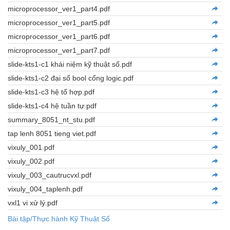
microprocessor_ver1_part4.pdf
microprocessor_ver1_part5.pdf
microprocessor_ver1_part6.pdf
microprocessor_ver1_part7.pdf
slide-kts1-c1 khái niệm kỹ thuật số.pdf
slide-kts1-c2 đại số bool cổng logic.pdf
slide-kts1-c3 hệ tổ hợp.pdf
slide-kts1-c4 hệ tuần tự.pdf
summary_8051_nt_stu.pdf
tap lenh 8051 tieng viet.pdf
vixuly_001.pdf
vixuly_002.pdf
vixuly_003_cautrucvxl.pdf
vixuly_004_taplenh.pdf
vxl1 vi xử lý.pdf
Bài tập/Thực hành Kỹ Thuật Số