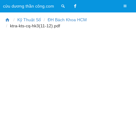
T
cửu dương thần công.com
o
g
Kỹ Thuật Số
ĐH Bách Khoa HCM
g
ktra-kts-cq-hk3(11-12).pdf
l
e
n
a
v
i
g
a
t
i
o
n