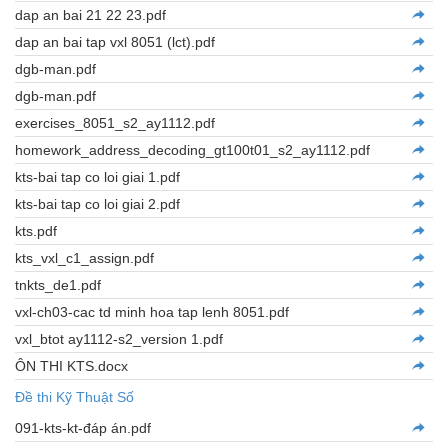
dap an bai 21 22 23.pdf
dap an bai tap vxl 8051 (lct).pdf
dgb-man.pdf
dgb-man.pdf
exercises_8051_s2_ay1112.pdf
homework_address_decoding_gt100t01_s2_ay1112.pdf
kts-bai tap co loi giai 1.pdf
kts-bai tap co loi giai 2.pdf
kts.pdf
kts_vxl_c1_assign.pdf
tnkts_de1.pdf
vxl-ch03-cac td minh hoa tap lenh 8051.pdf
vxl_btot ay1112-s2_version 1.pdf
ÔN THI KTS.docx
Đề thi Kỹ Thuật Số
091-kts-kt-đáp án.pdf