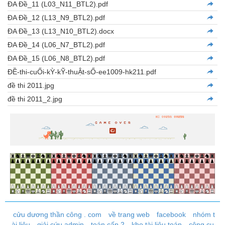
ĐA Đề_11 (L03_N11_BTL2).pdf
ĐA Đề_12 (L13_N9_BTL2).pdf
ĐA Đề_13 (L13_N10_BTL2).docx
ĐA Đề_14 (L06_N7_BTL2).pdf
ĐA Đề_15 (L06_N8_BTL2).pdf
ĐỀ-thi-cuỐi-kỲ-kỸ-thuẬt-sỐ-ee1009-hk211.pdf
đề thi 2011.jpg
đề thi 2011_2.jpg
cửu dương thần công . com
về trang web
facebook
nhóm t
ài liệu
giải cứu admin
toán cấp 2
kho tài liệu toán
công cụ