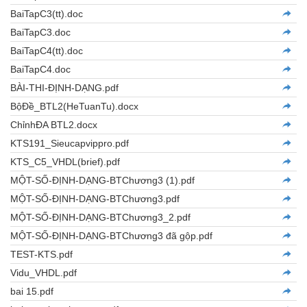
BaiTapC3(tt).doc
BaiTapC3.doc
BaiTapC4(tt).doc
BaiTapC4.doc
BÀI-THI-ĐỊNH-DẠNG.pdf
BộĐề_BTL2(HeTuanTu).docx
ChỉnhĐA BTL2.docx
KTS191_Sieucapvippro.pdf
KTS_C5_VHDL(brief).pdf
MỘT-SỐ-ĐỊNH-DẠNG-BTChương3 (1).pdf
MỘT-SỐ-ĐỊNH-DẠNG-BTChương3.pdf
MỘT-SỐ-ĐỊNH-DẠNG-BTChương3_2.pdf
MỘT-SỐ-ĐỊNH-DẠNG-BTChương3 đã gộp.pdf
TEST-KTS.pdf
Vidu_VHDL.pdf
bai 15.pdf