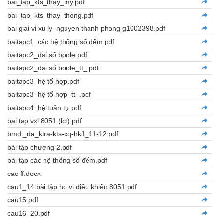
bai_tap_kts_thay_my.pdf
bai_tap_kts_thay_thong.pdf
bai giai vi xu ly_nguyen thanh phong g1002398.pdf
baitapc1_các hệ thống số đếm.pdf
baitapc2_đại số boole.pdf
baitapc2_đại số boole_tt_.pdf
baitapc3_hệ tổ hợp.pdf
baitapc3_hệ tổ hợp_tt_.pdf
baitapc4_hệ tuần tự.pdf
bai tap vxl 8051 (lct).pdf
bmdt_da_ktra-kts-cq-hk1_11-12.pdf
bài tập chương 2.pdf
bài tập các hệ thống số đếm.pdf
cac ff.docx
cau1_14 bài tập họ vi điều khiển 8051.pdf
cau15.pdf
cau16_20.pdf