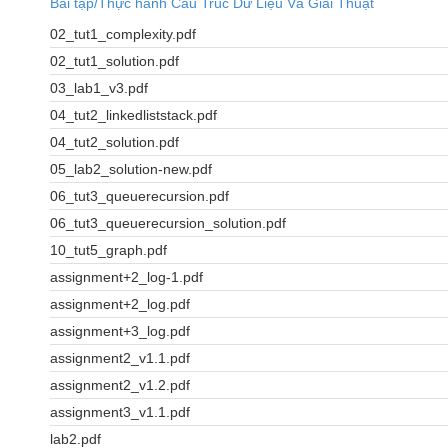
Bài tập/Thực hành Cấu Trúc Dữ Liệu Và Giải Thuật
02_tut1_complexity.pdf
02_tut1_solution.pdf
03_lab1_v3.pdf
04_tut2_linkedliststack.pdf
04_tut2_solution.pdf
05_lab2_solution-new.pdf
06_tut3_queuerecursion.pdf
06_tut3_queuerecursion_solution.pdf
10_tut5_graph.pdf
assignment+2_log-1.pdf
assignment+2_log.pdf
assignment+3_log.pdf
assignment2_v1.1.pdf
assignment2_v1.2.pdf
assignment3_v1.1.pdf
lab2.pdf