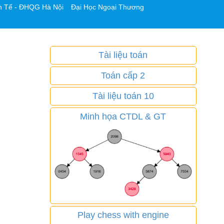
h Tế - ĐHQG Hà Nội
Đại Học Ngoại Thương
Tài liệu toán
Toán cấp 2
Tài liệu toán 10
Minh họa CTDL & GT
Play chess with engine