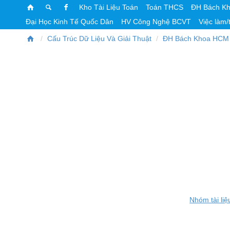
Kho Tài Liệu Toán
Toán THCS
ĐH Bách K
Đại Học Kinh Tế Quốc Dân
HV Công Nghệ BCVT
Việc làm/
Cấu Trúc Dữ Liệu Và Giải Thuật
ĐH Bách Khoa HCM
Nhóm tài liệ