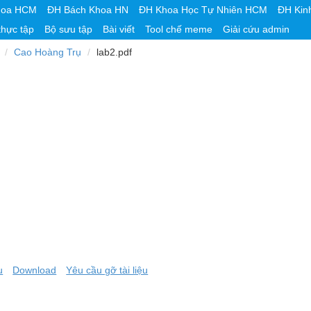
hoa HCM
ĐH Bách Khoa HN
ĐH Khoa Học Tự Nhiên HCM
ĐH Kin
thực tập
Bộ sưu tập
Bài viết
Tool chế meme
Giải cứu admin
Cao Hoàng Trụ
lab2.pdf
u
Download
Yêu cầu gỡ tài liệu