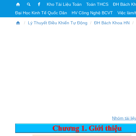
Kho Tài Liệu Toán
Toán THCS
ĐH Bách K
Đại Học Kinh Tế Quốc Dân
HV Công Nghệ BCVT
Việc làm/
Lý Thuyết Điều Khiển Tự Động
ĐH Bách Khoa HN
Nhóm tài liệ