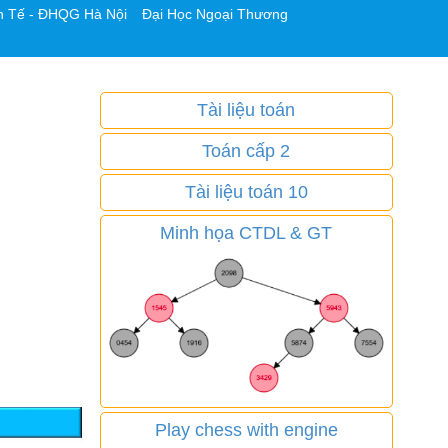
h Tế - ĐHQG Hà Nội
Đại Học Ngoại Thương
Tài liệu toán
Toán cấp 2
Tài liệu toán 10
Minh họa CTDL & GT
Play chess with engine