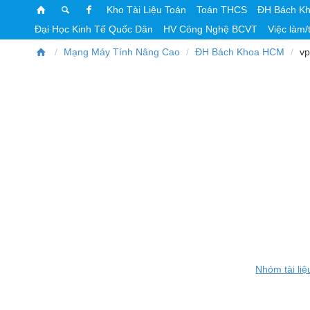
Kho Tài Liệu Toán
Toán THCS
ĐH Bách K
Đại Học Kinh Tế Quốc Dân
HV Công Nghệ BCVT
Việc làm/
Mạng Máy Tính Nâng Cao
ĐH Bách Khoa HCM
vp
Nhóm tài liệ