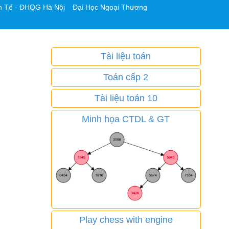
h Tế - ĐHQG Hà Nội
Đại Học Ngoại Thương
Tài liệu toán
Toán cấp 2
Tài liệu toán 10
Minh họa CTDL & GT
Play chess with engine