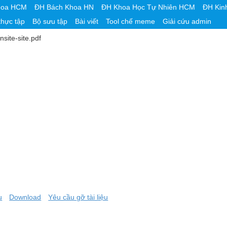
hoa HCM
ĐH Bách Khoa HN
ĐH Khoa Học Tự Nhiên HCM
ĐH Kin
thực tập
Bộ sưu tập
Bài viết
Tool chế meme
Giải cứu admin
nsite-site.pdf
u
Download
Yêu cầu gỡ tài liệu