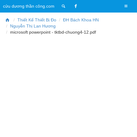
T
cửu dương thần công.com
o
g
Thiết Kế Thiết Bị Đo
ĐH Bách Khoa HN
g
Nguyễn Thị Lan Hương
l
microsoft powerpoint - tktbd-chuong4-12.pdf
e
n
a
v
i
g
a
t
i
o
n