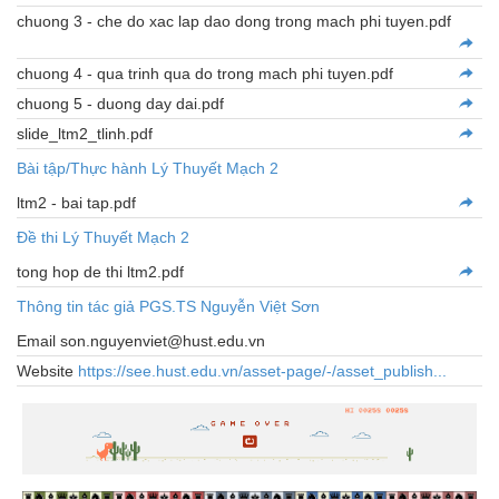
chuong 3 - che do xac lap dao dong trong mach phi tuyen.pdf
chuong 4 - qua trinh qua do trong mach phi tuyen.pdf
chuong 5 - duong day dai.pdf
slide_ltm2_tlinh.pdf
Bài tập/Thực hành Lý Thuyết Mạch 2
ltm2 - bai tap.pdf
Đề thi Lý Thuyết Mạch 2
tong hop de thi ltm2.pdf
Thông tin tác giả PGS.TS Nguyễn Việt Sơn
Email son.nguyenviet@hust.edu.vn
Website
https://see.hust.edu.vn/asset-page/-/asset_publish...