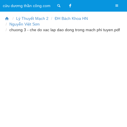
T
cửu dương thần công.com
o
g
Lý Thuyết Mạch 2
ĐH Bách Khoa HN
g
Nguyễn Việt Sơn
l
chuong 3 - che do xac lap dao dong trong mach phi tuyen.pdf
e
n
a
v
i
g
a
t
i
o
n