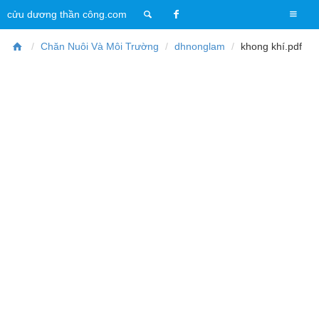
T
cửu dương thần công.com
o
g
Chăn Nuôi Và Môi Trường
dhnonglam
khong khí.pdf
g
l
e
n
a
v
i
g
a
t
i
o
n