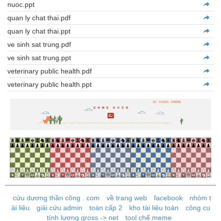
nuoc.ppt
quan ly chat thai.pdf
quan ly chat thai.ppt
ve sinh sat trung.pdf
ve sinh sat trung.ppt
veterinary public health.pdf
veterinary public health.ppt
cửu dương thần công . com
về trang web
facebook
nhóm t
ài liệu
giải cứu admin
toán cấp 2
kho tài liệu toán
công cụ
tính lương gross -> net
tool chế meme