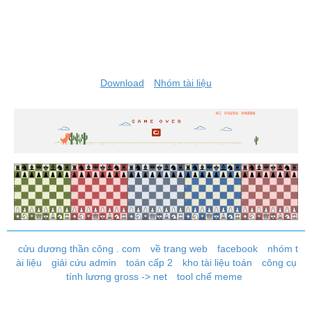
Download
Nhóm tài liệu
cửu dương thần công . com
về trang web
facebook
nhóm t
ài liệu
giải cứu admin
toán cấp 2
kho tài liệu toán
công cụ
tính lương gross -> net
tool chế meme