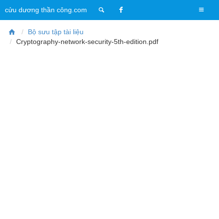
T
cửu dương thần công.com
o
g
Bộ sưu tập tài liệu
g
Cryptography-network-security-5th-edition.pdf
l
e
n
a
v
i
g
a
t
i
o
n