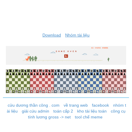
Download
Nhóm tài liệu
cửu dương thần công . com
về trang web
facebook
nhóm t
ài liệu
giải cứu admin
toán cấp 2
kho tài liệu toán
công cụ
tính lương gross -> net
tool chế meme