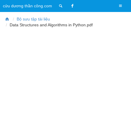
T
cửu dương thần công.com
o
g
Bộ sưu tập tài liệu
g
Data Structures and Algorithms in Python.pdf
l
e
n
a
v
i
g
a
t
i
o
n