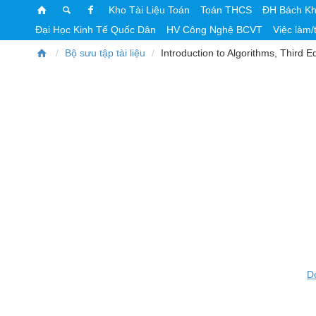
Kho Tài Liệu Toán
Toán THCS
ĐH Bách K
Đại Học Kinh Tế Quốc Dân
HV Công Nghệ BCVT
Việc làm/
Bộ sưu tập tài liệu
Introduction to Algorithms, Third Ed
D