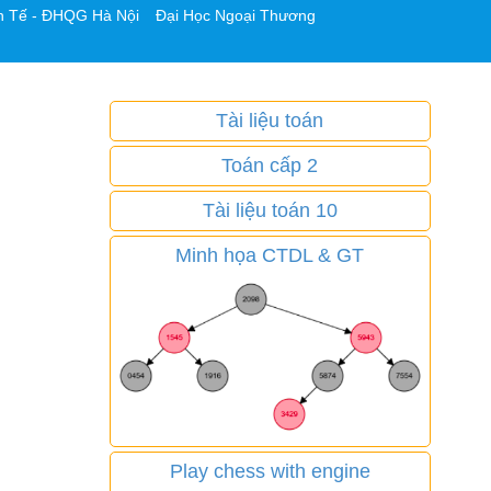
h Tế - ĐHQG Hà Nội
Đại Học Ngoại Thương
Tài liệu toán
Toán cấp 2
Tài liệu toán 10
Minh họa CTDL & GT
Play chess with engine