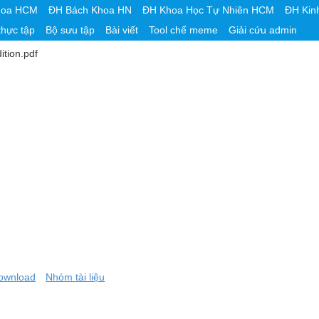
hoa HCM
ĐH Bách Khoa HN
ĐH Khoa Học Tự Nhiên HCM
ĐH Kin
thực tập
Bộ sưu tập
Bài viết
Tool chế meme
Giải cứu admin
ition.pdf
ownload
Nhóm tài liệu