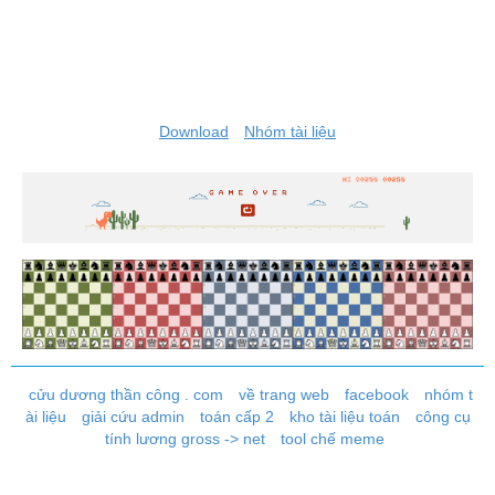
Download
Nhóm tài liệu
cửu dương thần công . com
về trang web
facebook
nhóm t
ài liệu
giải cứu admin
toán cấp 2
kho tài liệu toán
công cụ
tính lương gross -> net
tool chế meme