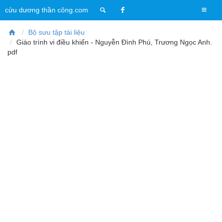
T
cửu dương thần công.com
o
g
Bộ sưu tập tài liệu
g
Giáo trình vi điều khiển - Nguyễn Đình Phú, Trương Ngọc Anh.
l
pdf
e
n
a
v
i
g
a
t
i
o
n