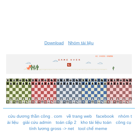
Download
Nhóm tài liệu
cửu dương thần công . com
về trang web
facebook
nhóm t
ài liệu
giải cứu admin
toán cấp 2
kho tài liệu toán
công cụ
tính lương gross -> net
tool chế meme