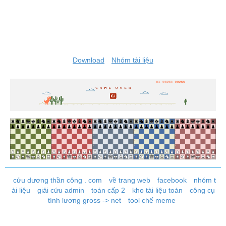
Download
Nhóm tài liệu
cửu dương thần công . com
về trang web
facebook
nhóm t
ài liệu
giải cứu admin
toán cấp 2
kho tài liệu toán
công cụ
tính lương gross -> net
tool chế meme