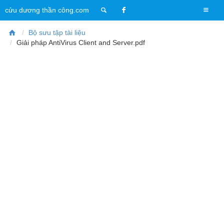
T
cửu dương thần công.com
o
g
Bộ sưu tập tài liệu
g
Giải pháp AntiVirus Client and Server.pdf
l
e
n
a
v
i
g
a
t
i
o
n