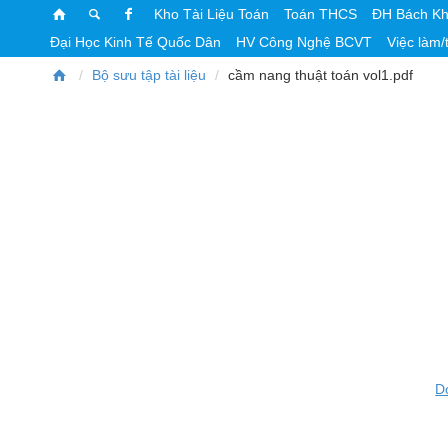
Kho Tài Liệu Toán
Toán THCS
ĐH Bách K
Đại Học Kinh Tế Quốc Dân
HV Công Nghệ BCVT
Việc làm/
Bộ sưu tập tài liệu
cầm nang thuật toán vol1.pdf
D