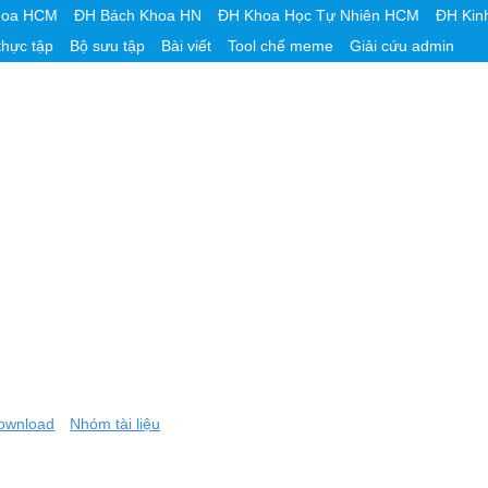
hoa HCM
ĐH Bách Khoa HN
ĐH Khoa Học Tự Nhiên HCM
ĐH Kin
thực tập
Bộ sưu tập
Bài viết
Tool chế meme
Giải cứu admin
ownload
Nhóm tài liệu