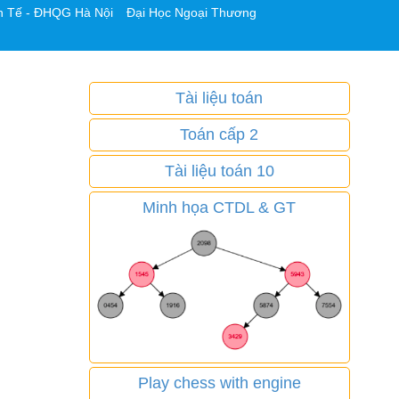
h Tế - ĐHQG Hà Nội
Đại Học Ngoại Thương
Tài liệu toán
Toán cấp 2
Tài liệu toán 10
Minh họa CTDL & GT
Play chess with engine