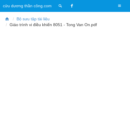
T
cửu dương thần công.com
o
g
Bộ sưu tập tài liệu
g
Giáo trình vi điều khiển 8051 - Tong Van On.pdf
l
e
n
a
v
i
g
a
t
i
o
n