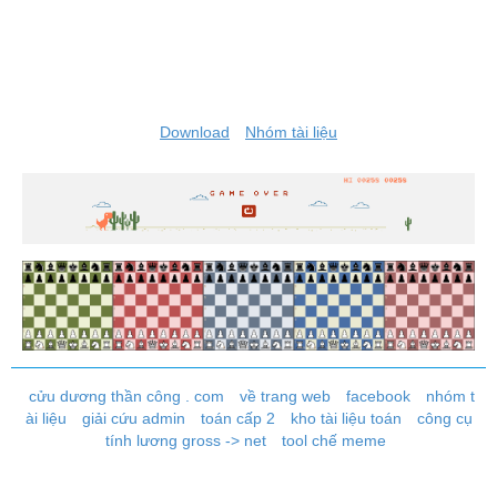
Download
Nhóm tài liệu
cửu dương thần công . com
về trang web
facebook
nhóm t
ài liệu
giải cứu admin
toán cấp 2
kho tài liệu toán
công cụ
tính lương gross -> net
tool chế meme