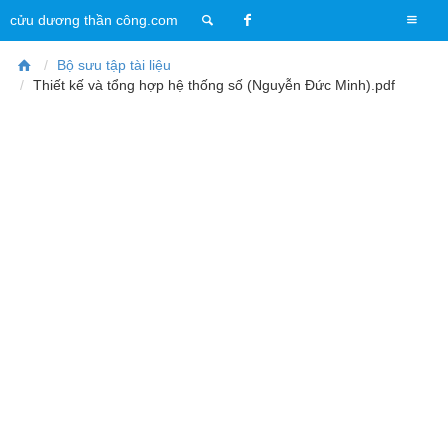
T
cửu dương thần công.com
o
g
Bộ sưu tập tài liệu
g
Thiết kế và tổng hợp hệ thống số (Nguyễn Đức Minh).pdf
l
e
n
a
v
i
g
a
t
i
o
n