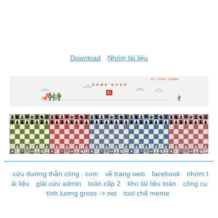
Download
Nhóm tài liệu
cửu dương thần công . com
về trang web
facebook
nhóm t
ài liệu
giải cứu admin
toán cấp 2
kho tài liệu toán
công cụ
tính lương gross -> net
tool chế meme