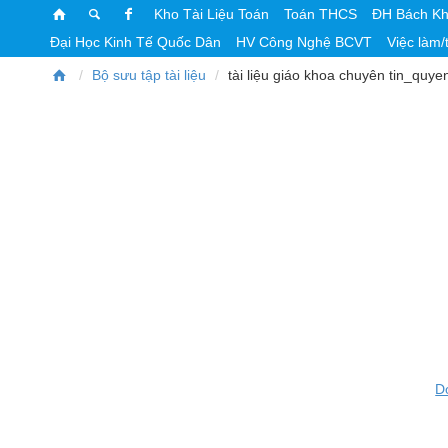
Kho Tài Liệu Toán
Toán THCS
ĐH Bách K
Đại Học Kinh Tế Quốc Dân
HV Công Nghệ BCVT
Việc làm/
Bộ sưu tập tài liệu
tài liệu giáo khoa chuyên tin_quye
D