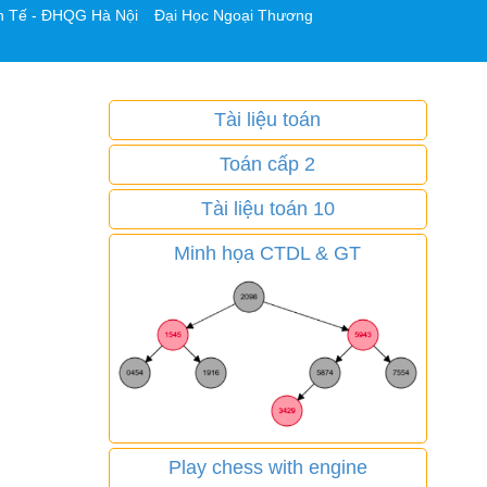
h Tế - ĐHQG Hà Nội
Đại Học Ngoại Thương
Tài liệu toán
Toán cấp 2
Tài liệu toán 10
Minh họa CTDL & GT
Play chess with engine