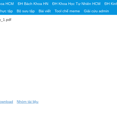
hoa HCM
ĐH Bách Khoa HN
ĐH Khoa Học Tự Nhiên HCM
ĐH Kin
thực tập
Bộ sưu tập
Bài viết
Tool chế meme
Giải cứu admin
n_1.pdf
ownload
Nhóm tài liệu