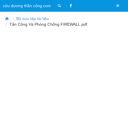
T
cửu dương thần công.com
o
g
Bộ sưu tập tài liệu
g
Tấn Công Và Phòng Chống FIREWALL.pdf
l
e
n
a
v
i
g
a
t
i
o
n