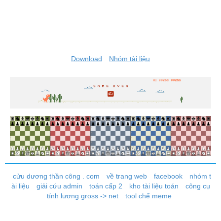
Download
Nhóm tài liệu
cửu dương thần công . com
về trang web
facebook
nhóm t
ài liệu
giải cứu admin
toán cấp 2
kho tài liệu toán
công cụ
tính lương gross -> net
tool chế meme