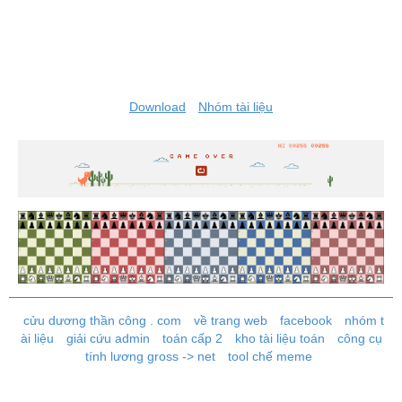
Download
Nhóm tài liệu
cửu dương thần công . com
về trang web
facebook
nhóm t
ài liệu
giải cứu admin
toán cấp 2
kho tài liệu toán
công cụ
tính lương gross -> net
tool chế meme