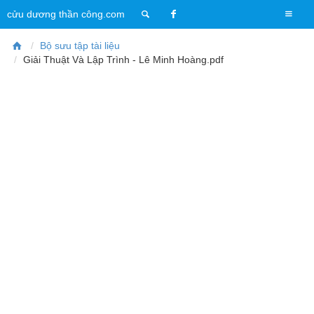
T
cửu dương thần công.com
o
g
Bộ sưu tập tài liệu
g
Giải Thuật Và Lập Trình - Lê Minh Hoàng.pdf
l
e
n
a
v
i
g
a
t
i
o
n