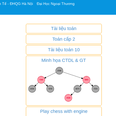
h Tế - ĐHQG Hà Nội
Đại Học Ngoại Thương
Tài liệu toán
Toán cấp 2
Tài liệu toán 10
Minh họa CTDL & GT
Play chess with engine