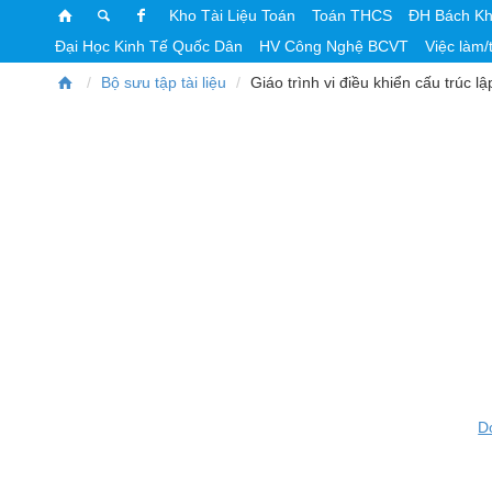
Kho Tài Liệu Toán
Toán THCS
ĐH Bách K
Đại Học Kinh Tế Quốc Dân
HV Công Nghệ BCVT
Việc làm/
Bộ sưu tập tài liệu
Giáo trình vi điều khiển cấu trúc l
D