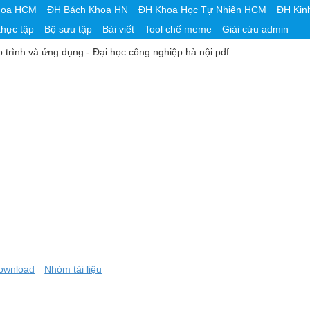
hoa HCM
ĐH Bách Khoa HN
ĐH Khoa Học Tự Nhiên HCM
ĐH Kin
thực tập
Bộ sưu tập
Bài viết
Tool chế meme
Giải cứu admin
ập trình và ứng dụng - Đại học công nghiệp hà nội.pdf
ownload
Nhóm tài liệu