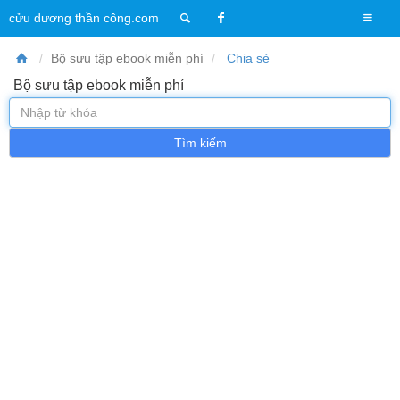
T
cửu dương thần công.com
o
g
Bộ sưu tập ebook miễn phí
Chia sẻ
g
Bộ sưu tập ebook miễn phí
l
e
n
a
v
i
g
a
t
i
o
n