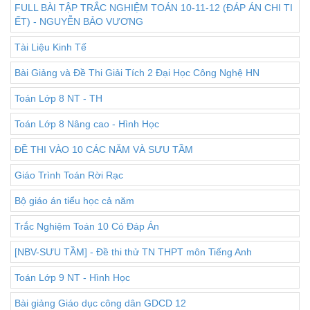
FULL BÀI TẬP TRẮC NGHIỆM TOÁN 10-11-12 (ĐÁP ÁN CHI TI
ẾT) - NGUYỄN BẢO VƯƠNG
Tài Liệu Kinh Tế
Bài Giảng và Đề Thi Giải Tích 2 Đại Học Công Nghệ HN
Toán Lớp 8 NT - TH
Toán Lớp 8 Nâng cao - Hình Học
ĐỀ THI VÀO 10 CÁC NĂM VÀ SƯU TẦM
Giáo Trình Toán Rời Rạc
Bộ giáo án tiểu học cả năm
Trắc Nghiệm Toán 10 Có Đáp Án
[NBV-SƯU TẦM] - Đề thi thử TN THPT môn Tiếng Anh
Toán Lớp 9 NT - Hình Học
Bài giảng Giáo dục công dân GDCD 12