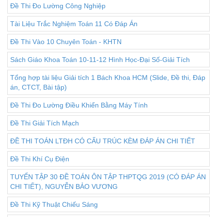
Đề Thi Đo Lường Công Nghiệp
Tài Liệu Trắc Nghiệm Toán 11 Có Đáp Án
Đề Thi Vào 10 Chuyên Toán - KHTN
Sách Giáo Khoa Toán 10-11-12 Hình Học-Đại Số-Giải Tích
Tổng hợp tài liệu Giải tích 1 Bách Khoa HCM (Slide, Đề thi, Đáp
án, CTCT, Bài tập)
Đề Thi Đo Lường Điều Khiển Bằng Máy Tính
Đề Thi Giải Tích Mạch
ĐỀ THI TOÁN LTĐH CÓ CẤU TRÚC KÈM ĐÁP ÁN CHI TIẾT
Đề Thi Khí Cụ Điện
TUYỂN TẬP 30 ĐỀ TOÁN ÔN TẬP THPTQG 2019 (CÓ ĐÁP ÁN
CHI TIẾT), NGUYỄN BẢO VƯƠNG
Đề Thi Kỹ Thuật Chiếu Sáng