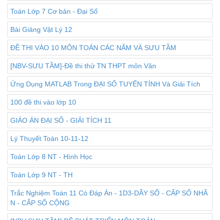
Toán Lớp 7 Cơ bản - Đại Số
Bài Giảng Vật Lý 12
ĐỀ THI VÀO 10 MÔN TOÁN CÁC NĂM VÀ SƯU TẦM
[NBV-SƯU TẦM]-Đề thi thử TN THPT môn Văn
Ứng Dụng MATLAB Trong ĐẠI SỐ TUYẾN TÍNH Và Giải Tích
100 đề thi vào lớp 10
GIÁO ÁN ĐẠI SỐ - GIẢI TÍCH 11
Lý Thuyết Toán 10-11-12
Toán Lớp 8 NT - Hình Học
Toán Lớp 9 NT - TH
Trắc Nghiệm Toán 11 Có Đáp Án - 1D3-DÃY SỐ - CẤP SỐ NHÂ
N - CẤP SỐ CỘNG