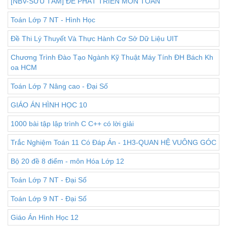
[NBV-SƯU TẦM] ĐỀ PHÁT TRIỂN MÔN TOÁN
Toán Lớp 7 NT - Hình Học
Đề Thi Lý Thuyết Và Thực Hành Cơ Sở Dữ Liệu UIT
Chương Trình Đào Tạo Ngành Kỹ Thuật Máy Tính ĐH Bách Kh
oa HCM
Toán Lớp 7 Nâng cao - Đại Số
GIÁO ÁN HÌNH HỌC 10
1000 bài tập lập trình C C++ có lời giải
Trắc Nghiệm Toán 11 Có Đáp Án - 1H3-QUAN HỆ VUÔNG GÓC
Bộ 20 đề 8 điểm - môn Hóa Lớp 12
Toán Lớp 7 NT - Đại Số
Toán Lớp 9 NT - Đại Số
Giáo Án Hình Học 12